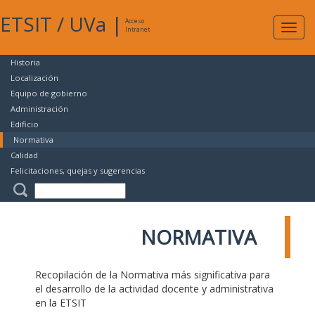
ETSIT
/
UVa
|
Acceso
Expan
Intranet
naveg
Historia
Localización
Equipo de gobierno
Administración
Edificio
Normativa
Calidad
Felicitaciones, quejas y sugerencias
NORMATIVA
Recopilación de la Normativa más significativa para
el desarrollo de la actividad docente y administrativa
en la ETSIT