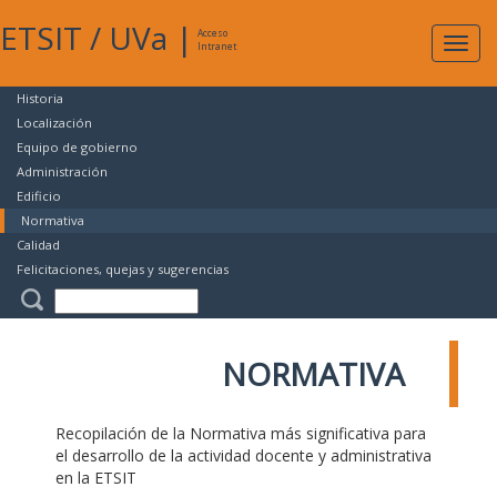
ETSIT
/
UVa
|
Acceso
Expan
Intranet
naveg
Historia
Localización
Equipo de gobierno
Administración
Edificio
Normativa
Calidad
Felicitaciones, quejas y sugerencias
NORMATIVA
Recopilación de la Normativa más significativa para
el desarrollo de la actividad docente y administrativa
en la ETSIT