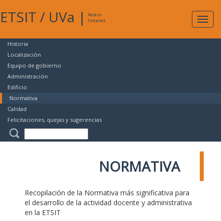
ETSIT
/
UVa
|
Acceso
Expan
Intranet
naveg
Historia
Localización
Equipo de gobierno
Administración
Edificio
Normativa
Calidad
Felicitaciones, quejas y sugerencias
NORMATIVA
Recopilación de la Normativa más significativa para
el desarrollo de la actividad docente y administrativa
en la ETSIT