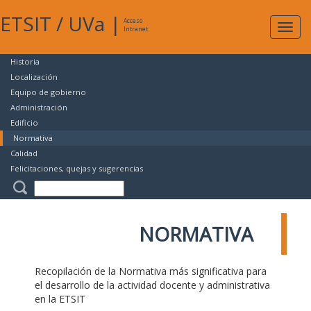
ETSIT
/
UVa
|
Acceso
Expan
Intranet
naveg
Historia
Localización
Equipo de gobierno
Administración
Edificio
Normativa
Calidad
Felicitaciones, quejas y sugerencias
NORMATIVA
Recopilación de la Normativa más significativa para
el desarrollo de la actividad docente y administrativa
en la ETSIT