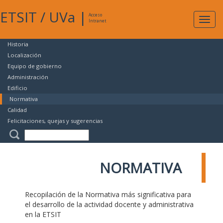
ETSIT
/
UVa
|
Acceso
Expan
Intranet
naveg
Historia
Localización
Equipo de gobierno
Administración
Edificio
Normativa
Calidad
Felicitaciones, quejas y sugerencias
NORMATIVA
Recopilación de la Normativa más significativa para
el desarrollo de la actividad docente y administrativa
en la ETSIT