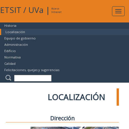
ETSIT
/
UVa
|
Acceso
Expan
Intranet
naveg
Historia
Localización
Equipo de gobierno
Administración
Edificio
Normativa
Calidad
Felicitaciones, quejas y sugerencias
LOCALIZACIÓN
Dirección