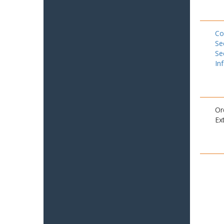
Co
Se
Se
In
Or
Ex