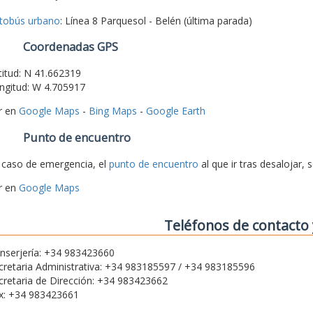
tobús urbano
: Línea 8 Parquesol - Belén (última parada)
Coordenadas GPS
titud: N 41.662319
ngitud: W 4.705917
r en
Google Maps
-
Bing Maps
-
Google Earth
Punto de encuentro
 caso de emergencia, el
punto de encuentro
al que ir tras desalojar, 
r en
Google Maps
Teléfonos de contacto 
nserjería: +34 983423660
cretaria Administrativa: +34 983185597 / +34 983185596
cretaria de Dirección: +34 983423662
x: +34 983423661