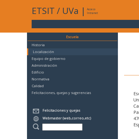
ETSIT
/
UVa
|
Acceso
Intranet
Escuela
Historia
Localización
Equipo de gobierno
Administración
Edificio
Normativa
Calidad
Felicitaciones, quejas y sugerencias
Es
Un
Ca
Felicitaciones y quejas
Pa
47
Webmaster (web,correo,etc)
Es