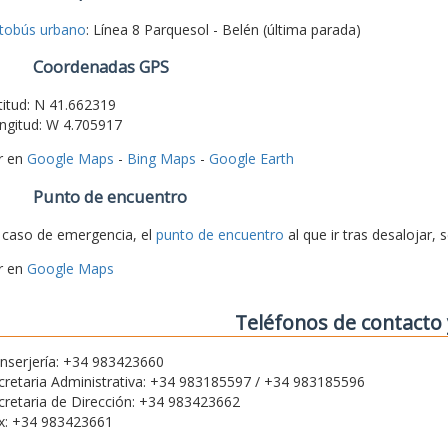
tobús urbano
: Línea 8 Parquesol - Belén (última parada)
Coordenadas GPS
titud: N 41.662319
ngitud: W 4.705917
r en
Google Maps
-
Bing Maps
-
Google Earth
Punto de encuentro
 caso de emergencia, el
punto de encuentro
al que ir tras desalojar, 
r en
Google Maps
Teléfonos de contacto 
nserjería: +34 983423660
cretaria Administrativa: +34 983185597 / +34 983185596
cretaria de Dirección: +34 983423662
x: +34 983423661