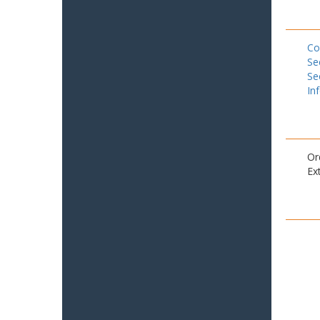
Co
Se
Se
In
Or
Ex