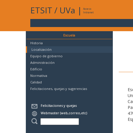
ETSIT
/
UVa
|
Acceso
Intranet
Escuela
Historia
Localización
Equipo de gobierno
Administración
Edificio
Normativa
Calidad
Felicitaciones, quejas y sugerencias
Es
Un
Ca
Felicitaciones y quejas
Pa
47
Webmaster (web,correo,etc)
Es