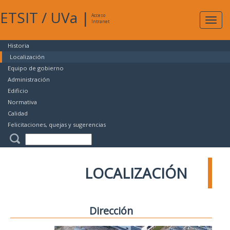
ETSIT
/
UVa
|
Acceso
Expan
Intranet
naveg
Historia
Localización
Equipo de gobierno
Administración
Edificio
Normativa
Calidad
Felicitaciones, quejas y sugerencias
LOCALIZACIÓN
Dirección