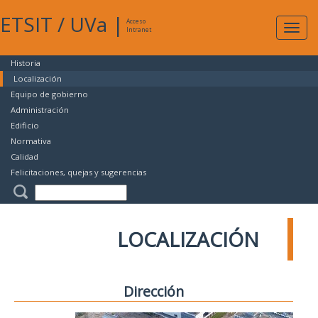
ETSIT
/
UVa
|
Acceso
Expan
Intranet
naveg
Historia
Localización
Equipo de gobierno
Administración
Edificio
Normativa
Calidad
Felicitaciones, quejas y sugerencias
LOCALIZACIÓN
Dirección