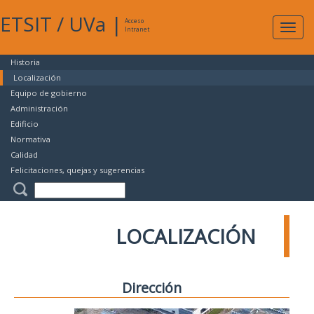
ETSIT
/
UVa
|
Acceso
Expan
Intranet
naveg
Historia
Localización
Equipo de gobierno
Administración
Edificio
Normativa
Calidad
Felicitaciones, quejas y sugerencias
LOCALIZACIÓN
Dirección