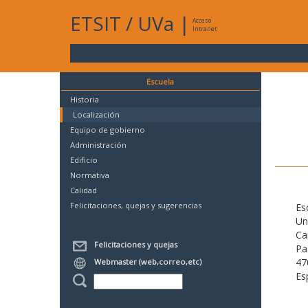
ETSIT
/
UVa
|
Acceso
Intranet
Escuela
Historia
Localización
Equipo de gobierno
Administración
Edificio
Normativa
Calidad
Felicitaciones, quejas y sugerencias
Es
Un
Ca
Felicitaciones y quejas
Pa
47
Webmaster (web,correo,etc)
Es