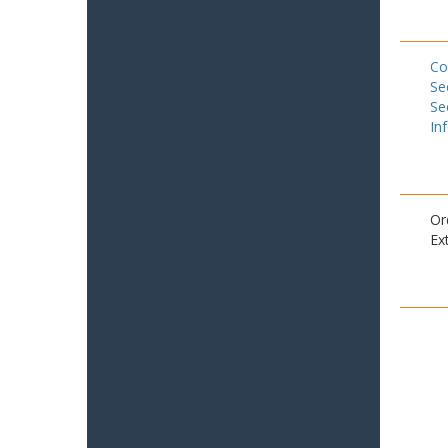
Co
Se
Se
In
Or
Ex