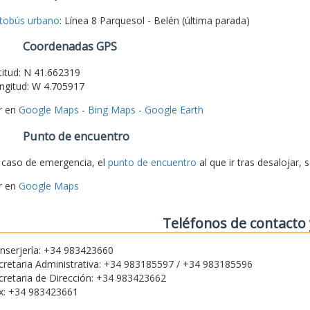
tobús urbano
: Línea 8 Parquesol - Belén (última parada)
Coordenadas GPS
titud: N 41.662319
ngitud: W 4.705917
r en
Google Maps
-
Bing Maps
-
Google Earth
Punto de encuentro
 caso de emergencia, el
punto de encuentro
al que ir tras desalojar, 
r en
Google Maps
Teléfonos de contacto 
nserjería: +34 983423660
cretaria Administrativa: +34 983185597 / +34 983185596
cretaria de Dirección: +34 983423662
x: +34 983423661