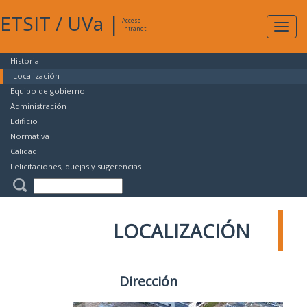
ETSIT
/
UVa
|
Acceso
Expan
Intranet
naveg
Historia
Localización
Equipo de gobierno
Administración
Edificio
Normativa
Calidad
Felicitaciones, quejas y sugerencias
LOCALIZACIÓN
Dirección