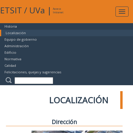
ETSIT
/
UVa
|
Acceso
Expan
Intranet
naveg
Historia
Localización
Equipo de gobierno
Administración
Edificio
Normativa
Calidad
Felicitaciones, quejas y sugerencias
LOCALIZACIÓN
Dirección