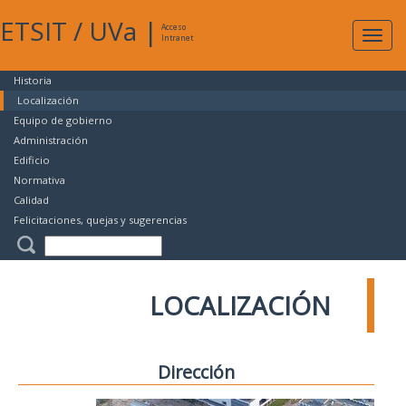
ETSIT
/
UVa
|
Acceso
Expan
Intranet
naveg
Historia
Localización
Equipo de gobierno
Administración
Edificio
Normativa
Calidad
Felicitaciones, quejas y sugerencias
LOCALIZACIÓN
Dirección