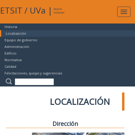
ETSIT
/
UVa
|
Acceso
Expan
Intranet
naveg
Historia
Localización
Equipo de gobierno
Administración
Edificio
Normativa
Calidad
Felicitaciones, quejas y sugerencias
LOCALIZACIÓN
Dirección