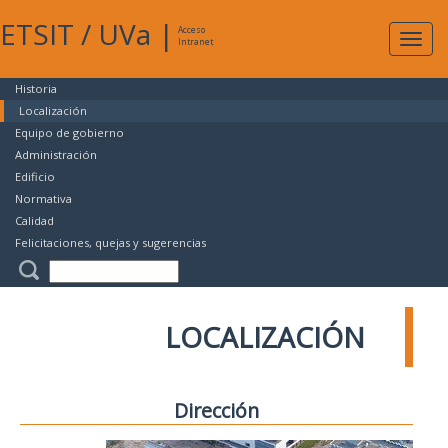
ETSIT
/
UVa
|
Acceso
Expan
Intranet
naveg
Historia
Localización
Equipo de gobierno
Administración
Edificio
Normativa
Calidad
Felicitaciones, quejas y sugerencias
LOCALIZACIÓN
Dirección