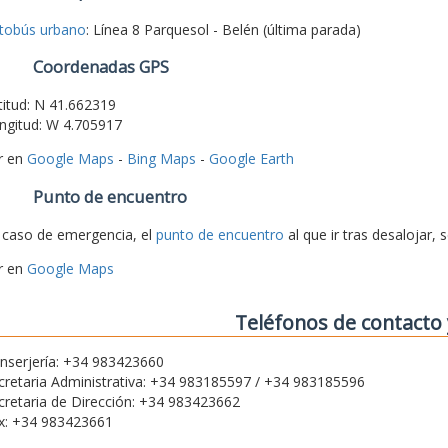
tobús urbano
: Línea 8 Parquesol - Belén (última parada)
Coordenadas GPS
titud: N 41.662319
ngitud: W 4.705917
r en
Google Maps
-
Bing Maps
-
Google Earth
Punto de encuentro
 caso de emergencia, el
punto de encuentro
al que ir tras desalojar, 
r en
Google Maps
Teléfonos de contacto 
nserjería: +34 983423660
cretaria Administrativa: +34 983185597 / +34 983185596
cretaria de Dirección: +34 983423662
x: +34 983423661