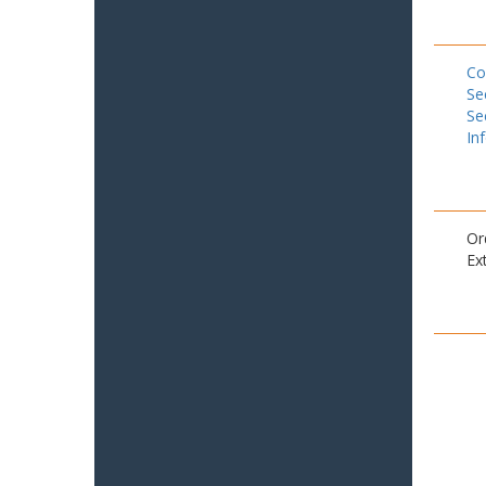
Co
Se
Se
In
Or
Ex