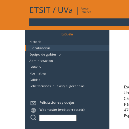
ETSIT
/
UVa
|
Acceso
Intranet
Escuela
Historia
Localización
Equipo de gobierno
Administración
Edificio
Normativa
Calidad
Felicitaciones, quejas y sugerencias
Es
Un
Ca
Felicitaciones y quejas
Pa
47
Webmaster (web,correo,etc)
Es