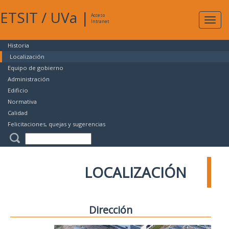
ETSIT
/
UVa
|
Acceso
Expan
Intranet
naveg
Historia
Localización
Equipo de gobierno
Administración
Edificio
Normativa
Calidad
Felicitaciones, quejas y sugerencias
LOCALIZACIÓN
Dirección