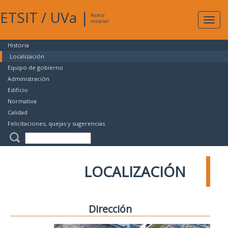
ETSIT
/
UVa
|
Acceso
Expan
Intranet
naveg
Historia
Localización
Equipo de gobierno
Administración
Edificio
Normativa
Calidad
Felicitaciones, quejas y sugerencias
LOCALIZACIÓN
Dirección