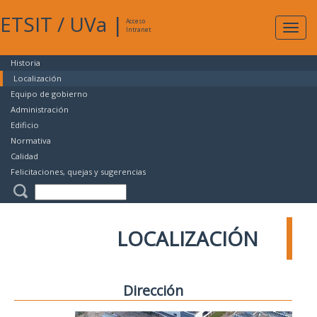
ETSIT
/
UVa
|
Acceso
Expan
Intranet
naveg
Historia
Localización
Equipo de gobierno
Administración
Edificio
Normativa
Calidad
Felicitaciones, quejas y sugerencias
LOCALIZACIÓN
Dirección