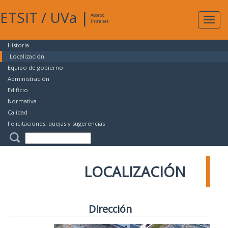
ETSIT
/
UVa
|
Acceso
Expan
Intranet
naveg
Historia
Localización
Equipo de gobierno
Administración
Edificio
Normativa
Calidad
Felicitaciones, quejas y sugerencias
LOCALIZACIÓN
Dirección