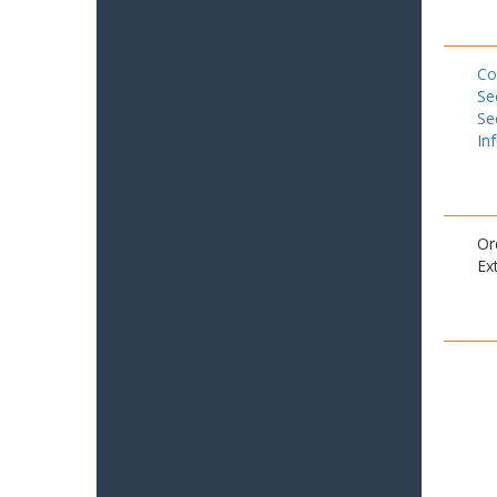
Co
Se
Se
In
Or
Ex