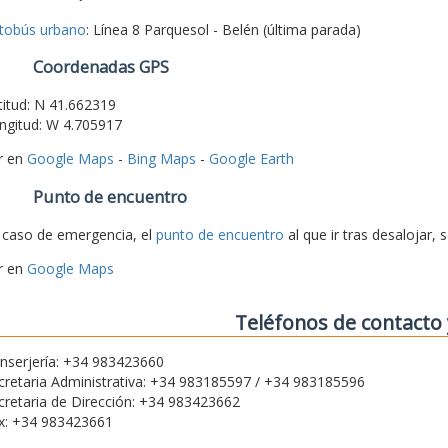
tobús urbano
: Línea 8 Parquesol - Belén (última parada)
Coordenadas GPS
titud: N 41.662319
ngitud: W 4.705917
r en
Google Maps
-
Bing Maps
-
Google Earth
Punto de encuentro
 caso de emergencia, el
punto de encuentro
al que ir tras desalojar, 
r en
Google Maps
Teléfonos de contacto 
nserjería: +34 983423660
cretaria Administrativa: +34 983185597 / +34 983185596
cretaria de Dirección: +34 983423662
x: +34 983423661