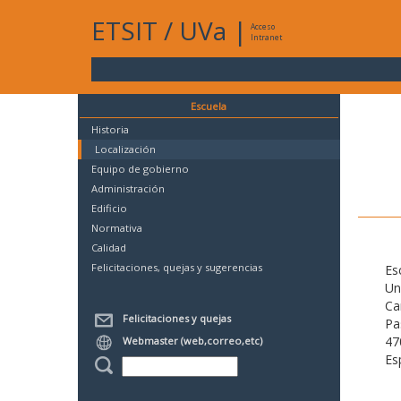
ETSIT
/
UVa
|
Acceso
Intranet
Escuela
Historia
Localización
Equipo de gobierno
Administración
Edificio
Normativa
Calidad
Felicitaciones, quejas y sugerencias
Es
Un
Ca
Felicitaciones y quejas
Pa
47
Webmaster (web,correo,etc)
Es