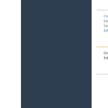
Co
Se
Se
In
Or
Ex