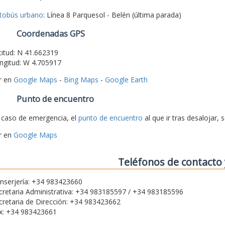
tobús urbano
: Línea 8 Parquesol - Belén (última parada)
Coordenadas GPS
titud: N 41.662319
ngitud: W 4.705917
r en
Google Maps
-
Bing Maps
-
Google Earth
Punto de encuentro
 caso de emergencia, el
punto de encuentro
al que ir tras desalojar, 
r en
Google Maps
Teléfonos de contacto 
nserjería: +34 983423660
cretaria Administrativa: +34 983185597 / +34 983185596
cretaria de Dirección: +34 983423662
x: +34 983423661