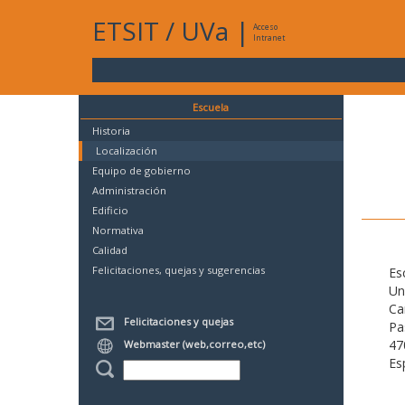
ETSIT
/
UVa
|
Acceso
Intranet
Escuela
Historia
Localización
Equipo de gobierno
Administración
Edificio
Normativa
Calidad
Felicitaciones, quejas y sugerencias
Es
Un
Ca
Felicitaciones y quejas
Pa
47
Webmaster (web,correo,etc)
Es