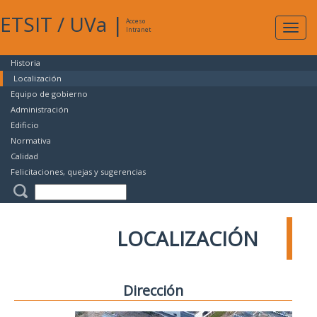
ETSIT
/
UVa
|
Acceso
Expan
Intranet
naveg
Historia
Localización
Equipo de gobierno
Administración
Edificio
Normativa
Calidad
Felicitaciones, quejas y sugerencias
LOCALIZACIÓN
Dirección