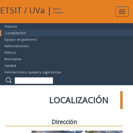
ETSIT
/
UVa
|
Acceso
Expan
Intranet
naveg
Historia
Localización
Equipo de gobierno
Administración
Edificio
Normativa
Calidad
Felicitaciones, quejas y sugerencias
LOCALIZACIÓN
Dirección