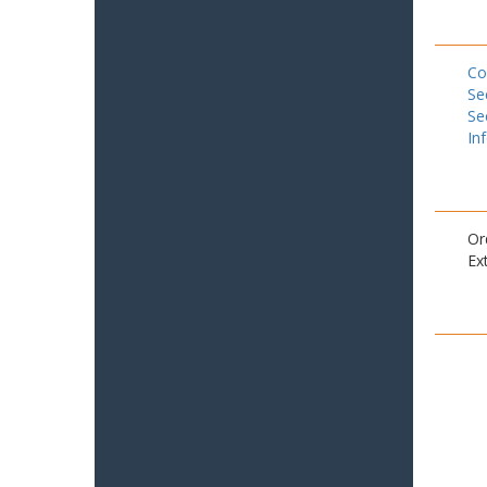
Co
Se
Se
In
Or
Ex