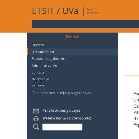
ETSIT
/
UVa
|
Acceso
Intranet
Escuela
Historia
Localización
Equipo de gobierno
Administración
Edificio
Normativa
Calidad
Felicitaciones, quejas y sugerencias
Es
Un
Ca
Felicitaciones y quejas
Pa
47
Webmaster (web,correo,etc)
Es