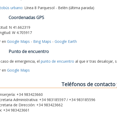
tobús urbano
: Línea 8 Parquesol - Belén (última parada)
Coordenadas GPS
titud: N 41.662319
ngitud: W 4.705917
r en
Google Maps
-
Bing Maps
-
Google Earth
Punto de encuentro
 caso de emergencia, el
punto de encuentro
al que ir tras desalojar, 
r en
Google Maps
Teléfonos de contacto 
nserjería: +34 983423660
cretaria Administrativa: +34 983185597 / +34 983185596
cretaria de Dirección: +34 983423662
x: +34 983423661