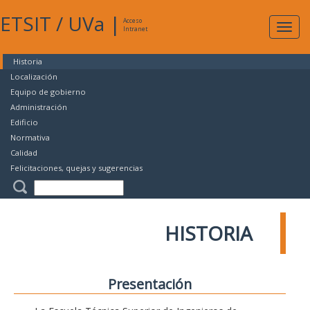
ETSIT
/
UVa
|
Acceso
Expan
Intranet
naveg
Historia
Localización
Equipo de gobierno
Administración
Edificio
Normativa
Calidad
Felicitaciones, quejas y sugerencias
HISTORIA
Presentación