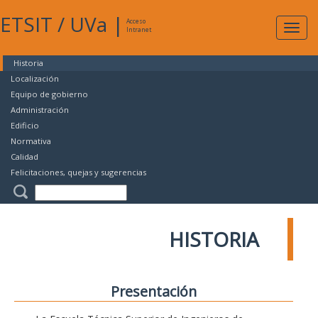
ETSIT
/
UVa
|
Acceso
Expan
Intranet
naveg
Historia
Localización
Equipo de gobierno
Administración
Edificio
Normativa
Calidad
Felicitaciones, quejas y sugerencias
HISTORIA
Presentación