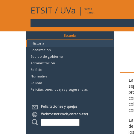
ETSIT
/
UVa
|
Acceso
Intranet
Escuela
Historia
Localización
Equipo de gobierno
Administración
Edificio
Normativa
La
Calidad
se
Felicitaciones, quejas y sugerencias
pr
co
co
Felicitaciones y quejas
co
Webmaster (web,correo,etc)
La
de
lo