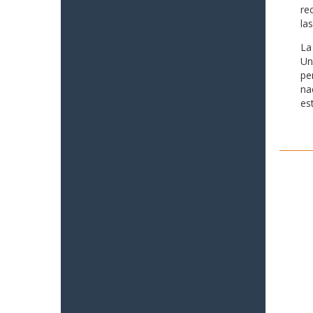
re
la
La
Un
pe
na
es