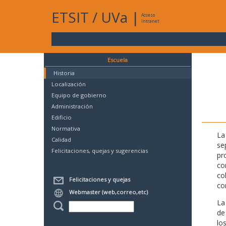
ETSIT
/
UVa
|
Acceso
Intranet
Escuela
Historia
Localización
Equipo de gobierno
Administración
Edificio
Normativa
La
Calidad
se
Felicitaciones, quejas y sugerencias
pr
co
co
Felicitaciones y quejas
co
Webmaster (web,correo,etc)
La
de
lo