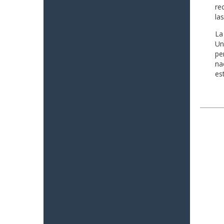
re
la
La
Un
pe
na
es