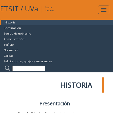
ETSIT
/
UVa
|
Acceso
Expan
Intranet
naveg
Historia
Localización
Equipo de gobierno
Administración
Edificio
Normativa
Calidad
Felicitaciones, quejas y sugerencias
HISTORIA
Presentación