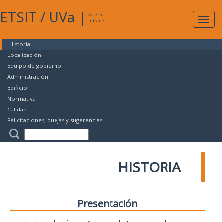
ETSIT
/
UVa
|
Acceso
Expan
Intranet
naveg
Historia
Localización
Equipo de gobierno
Administración
Edificio
Normativa
Calidad
Felicitaciones, quejas y sugerencias
HISTORIA
Presentación