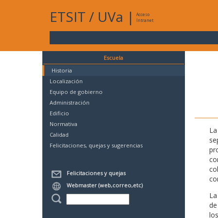
ETSIT
/
UVa
|
Acceso
Intranet
Escuela
Historia
Localización
Equipo de gobierno
Administración
Edificio
Normativa
La
Calidad
se
Felicitaciones, quejas y sugerencias
pr
co
co
Felicitaciones y quejas
co
Webmaster (web,correo,etc)
La
de
lo