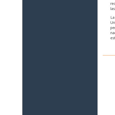
re
la
La
Un
pe
na
es