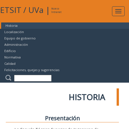
ETSIT
/
UVa
|
Acceso
Expan
Intranet
naveg
Historia
Localización
Equipo de gobierno
Administración
Edificio
Normativa
Calidad
Felicitaciones, quejas y sugerencias
HISTORIA
Presentación