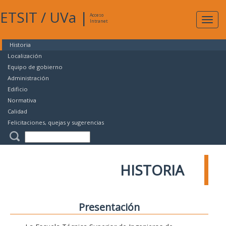
ETSIT
/
UVa
|
Acceso
Expan
Intranet
naveg
Historia
Localización
Equipo de gobierno
Administración
Edificio
Normativa
Calidad
Felicitaciones, quejas y sugerencias
HISTORIA
Presentación