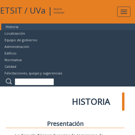
ETSIT
/
UVa
|
Acceso
Expan
Intranet
naveg
Historia
Localización
Equipo de gobierno
Administración
Edificio
Normativa
Calidad
Felicitaciones, quejas y sugerencias
HISTORIA
Presentación