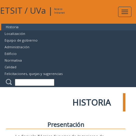
ETSIT
/
UVa
|
Acceso
Expan
Intranet
naveg
Historia
Localización
Equipo de gobierno
Administración
Edificio
Normativa
Calidad
Felicitaciones, quejas y sugerencias
HISTORIA
Presentación