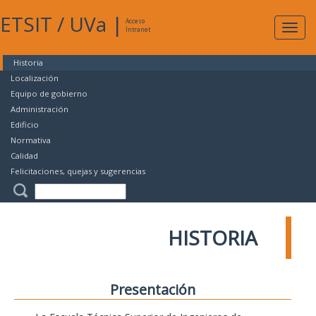
ETSIT
/
UVa
|
Acceso
Expan
Intranet
naveg
Historia
Localización
Equipo de gobierno
Administración
Edificio
Normativa
Calidad
Felicitaciones, quejas y sugerencias
HISTORIA
Presentación