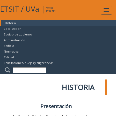
ETSIT
/
UVa
|
Acceso
Expan
Intranet
naveg
Historia
Localización
Equipo de gobierno
Administración
Edificio
Normativa
Calidad
Felicitaciones, quejas y sugerencias
HISTORIA
Presentación