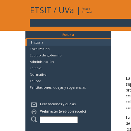
ETSIT
/
UVa
|
Acceso
Intranet
Escuela
Historia
Localización
Equipo de gobierno
Administración
Edificio
Normativa
La
Calidad
se
Felicitaciones, quejas y sugerencias
pr
co
co
Felicitaciones y quejas
co
Webmaster (web,correo,etc)
La
de
lo