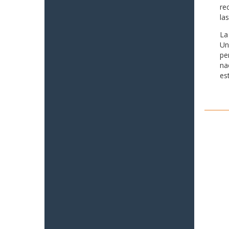
re
la
La
Un
pe
na
es