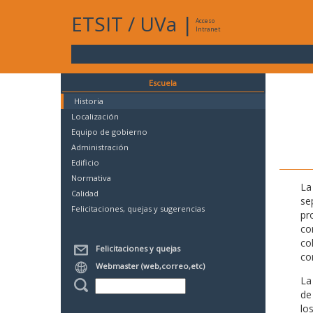
ETSIT
/
UVa
|
Acceso
Intranet
Escuela
Historia
Localización
Equipo de gobierno
Administración
Edificio
Normativa
La
Calidad
se
Felicitaciones, quejas y sugerencias
pr
co
co
Felicitaciones y quejas
co
Webmaster (web,correo,etc)
La
de
lo