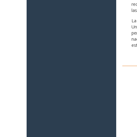
re
la
La
Un
pe
na
es