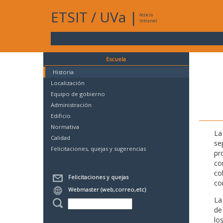
ETSIT
/
UVa
|
Acceso
Intranet
Escuela
Historia
Localización
Equipo de gobierno
Administración
Edificio
Normativa
La
Calidad
se
Felicitaciones, quejas y sugerencias
pr
co
co
Felicitaciones y quejas
co
Webmaster (web,correo,etc)
La
de
lo