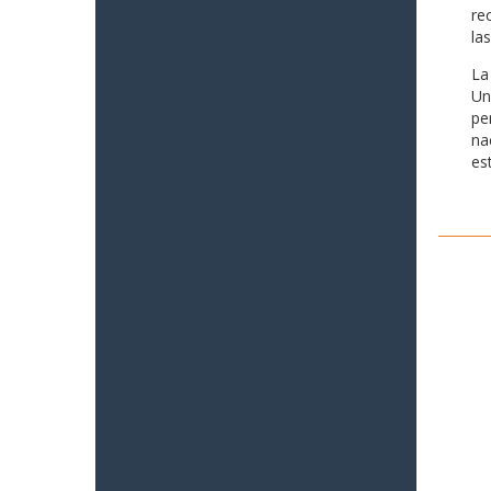
re
la
La
Un
pe
na
es