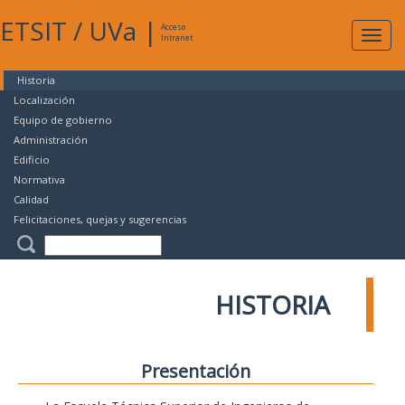
ETSIT
/
UVa
|
Acceso
Expan
Intranet
naveg
Historia
Localización
Equipo de gobierno
Administración
Edificio
Normativa
Calidad
Felicitaciones, quejas y sugerencias
HISTORIA
Presentación