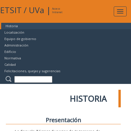
ETSIT
/
UVa
|
Acceso
Expan
Intranet
naveg
Historia
Localización
Equipo de gobierno
Administración
Edificio
Normativa
Calidad
Felicitaciones, quejas y sugerencias
HISTORIA
Presentación