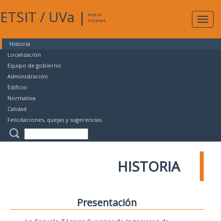
ETSIT
/
UVa
|
Acceso
Expan
Intranet
naveg
Historia
Localización
Equipo de gobierno
Administración
Edificio
Normativa
Calidad
Felicitaciones, quejas y sugerencias
HISTORIA
Presentación