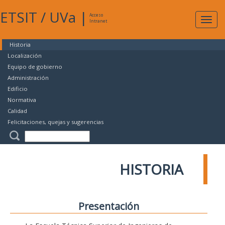
ETSIT
/
UVa
|
Acceso
Expan
Intranet
naveg
Historia
Localización
Equipo de gobierno
Administración
Edificio
Normativa
Calidad
Felicitaciones, quejas y sugerencias
HISTORIA
Presentación