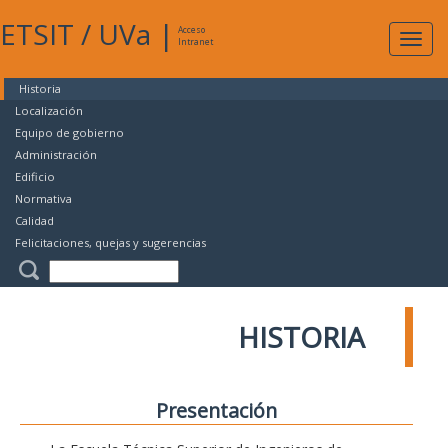
ETSIT
/
UVa
|
Acceso
Expan
Intranet
naveg
Historia
Localización
Equipo de gobierno
Administración
Edificio
Normativa
Calidad
Felicitaciones, quejas y sugerencias
HISTORIA
Presentación