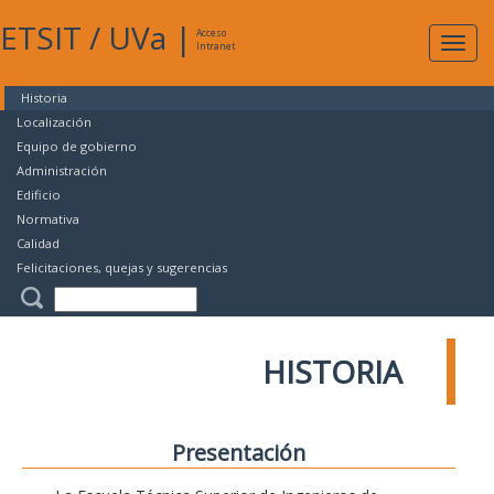
ETSIT
/
UVa
|
Acceso
Expan
Intranet
naveg
Historia
Localización
Equipo de gobierno
Administración
Edificio
Normativa
Calidad
Felicitaciones, quejas y sugerencias
HISTORIA
Presentación