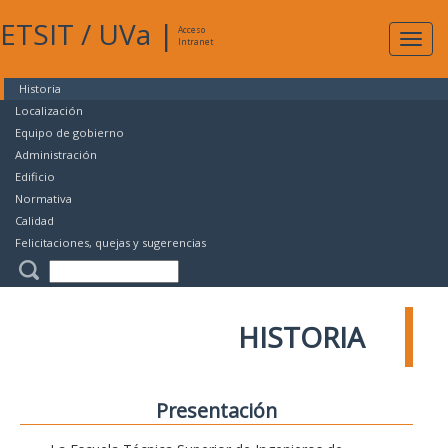
ETSIT
/
UVa
|
Acceso
Expan
Intranet
naveg
Historia
Localización
Equipo de gobierno
Administración
Edificio
Normativa
Calidad
Felicitaciones, quejas y sugerencias
HISTORIA
Presentación